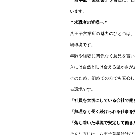
「無事故・無災害」
を目標に、日
います。
＊求職者の皆様へ＊
八王子営業所の魅力のひとつは、
場環境です。
年齢や経験に関係なく意見を言い
きには自然と助け合える温かさが
そのため、初めての方でも安心し
る環境です。
「
社員を大切にしている会社で働
「
無理なく長く続けられる仕事を
「
落ち着いた環境で安定して働き
そんな方には、八王子営業所はぴ