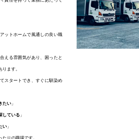
々責任を持って業務にあたって
アットホームで風通しの良い職
合える雰囲気があり、困ったと
あります。
てスタートでき、すぐに馴染め
きたい
」
探している
」
たい
」
ったりの職場です。