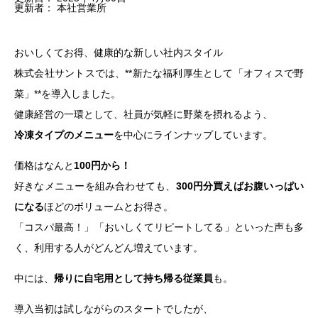
更新者：
本社営業所
おいしくてお得、健康的な新しい社内スタイル
株式会社サントスでは、**新たな福利厚生として「オフィスで野
菜」**を導入しました。
健康経営の一環として、社員が気軽に野菜を摂れるよう、
冷凍タイプのメニュー
を中心にラインナップしています。
価格はなんと
100円から！
好きなメニューを組み合わせても、
300円分買えばお腹いっぱい
になる
ほどのボリュームとお得さ。
「コスパ最高！」「おいしくてリピートしてる」といった声も多
く、利用する人がどんどん増えています。
中には、
帰りに自宅用として持ち帰る従業員
も。
導入当初は試しながらのスタートでしたが、