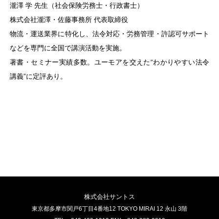
瀧澤 学 先生（社会保険労務士・行政書士）
株式会社瀧澤・佐藤事務所 代表取締役
物流・運送業界に特化し、法令対応・労務管理・許認可サポート
などを専門に全国で講演活動を実施。
著書・セミナー実績多数。ユーモアを交えた“わかりやすい法令
講義”に定評あり。
株式会社サントス
東京都多摩市関戸6丁目4番地12 TOKYO MIRAI 12 永山 3階