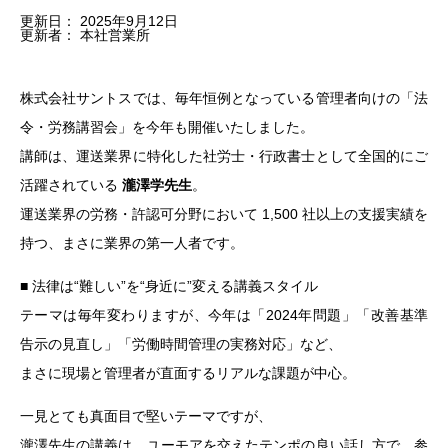
更新日：
2025年9月12日
更新者：
本社営業所
株式会社サントスでは、毎年恒例となっている管理者向けの「法
令・労務講習会」を今年も開催いたしました。
講師は、運送業界に特化した社労士・行政書士として全国的にご
活躍されている
瀧澤学先生
。
運送業界の労務・許認可分野において 1,500 社以上の支援実績を
持つ、まさに業界の第一人者です。
■ 法律は“難しい”を“身近に”変える講義スタイル
テーマは毎年変わりますが、今年は「2024年問題」「改善基準
告示の見直し」「労働時間管理の実務対応」など、
まさに現場と管理者が直面するリアルな課題が中心。
一見とても真面目で堅いテーマですが、
瀧澤先生の講義は、ユーモアを交えたテンポの良い話し方で、参