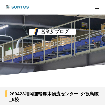
営業所ブログ
Topics
260423福岡運輸厚木物流センター_外観鳥瞰
_5校